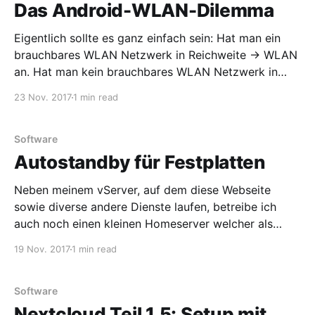
Das Android-WLAN-Dilemma
Eigentlich sollte es ganz einfach sein: Hat man ein
brauchbares WLAN Netzwerk in Reichweite → WLAN
an. Hat man kein brauchbares WLAN Netzwerk in
Reichweite → WLAN aus. Leider ist es nicht ganz so
23 Nov. 2017
1 min read
einfach. Auch, weil selbst dann, wenn man WLAN
deaktiviert, noch immer nach Netzwerken gesucht
wird. Glücklicherweise lässt sich
Software
Autostandby für Festplatten
Neben meinem vServer, auf dem diese Webseite
sowie diverse andere Dienste laufen, betreibe ich
auch noch einen kleinen Homeserver welcher als
Access Point, Sync-, Backup- und Mediaserver dient.
19 Nov. 2017
1 min read
Da dieser entsprechend Speicherplatz braucht sind
neben der SSD, auf welcher sich das Betriebssystem
befindet, auch noch diverse Festplatten verbaut,
Software
welche in
Nextcloud Teil 1.5: Setup mit