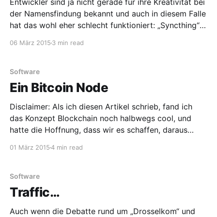
Entwickler sind ja nicht gerade für ihre Kreativität bei
der Namensfindung bekannt und auch in diesem Falle
hat das wohl eher schlecht funktioniert: „Syncthing“
nennt sich die in Go geschriebene Software zur
06 März 2015
3 min read
direkten Synchronisierung von Geräten. Denn anders
als bei herkömmlichen Cloud-Lösungen entfällt ein
zentraler Server komplett. Auch das Eintragen
Software
Ein Bitcoin Node
Disclaimer: Als ich diesen Artikel schrieb, fand ich
das Konzept Blockchain noch halbwegs cool, und
hatte die Hoffnung, dass wir es schaffen, daraus
etwas vernünftiges zu basteln. Bedauerlicherweise ist
01 März 2015
4 min read
mittlerweile so ziemlich das Gegenteil eingetreten,
und distanziere mich von allem, was auch nur im
entferntesten mit Blockchains zu tun hat.
Software
Traffic…
Auch wenn die Debatte rund um „Drosselkom“ und