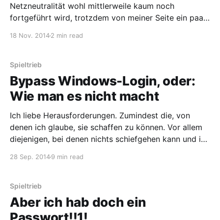
Netzneutralität wohl mittlerweile kaum noch
fortgeführt wird, trotzdem von meiner Seite ein paar
Gedanken und Fakten dazu. Denn wie der Zufall so
18 Nov. 2014
2 min read
will bin ich über das Tool vnStat gestolpert und habe
den Datenverkehr (bzw. das Volumen) für den Monat
Oktober sowie
Spieltrieb
Bypass Windows-Login, oder:
Wie man es nicht macht
Ich liebe Herausforderungen. Zumindest die, von
denen ich glaube, sie schaffen zu können. Vor allem
diejenigen, bei denen nichts schiefgehen kann und ich
mir bereits im vornherein zu hundert Prozent sicher
28 Sep. 2014
9 min read
bin, dass ich das auch tatsächlich hinbekomme.
Herausforderungen im Stile von „Ich wette, du
schaffst es nicht, meinen Windows-Account
Spieltrieb
Aber ich hab doch ein
Passwort!!1!