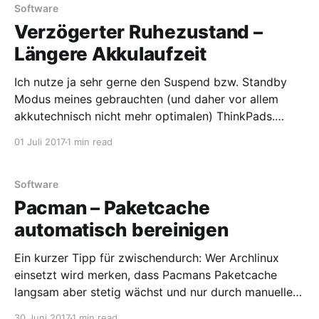
im Schlafzimmer ist die Abdeckung nicht optimal. Am
Software
Verzögerter Ruhezustand –
Längere Akkulaufzeit
Ich nutze ja sehr gerne den Suspend bzw. Standby
Modus meines gebrauchten (und daher vor allem
akkutechnisch nicht mehr optimalen) ThinkPads.
Suspend ist derjenige Modus, welcher das System
01 Juli 2017
1 min read
schlafen legt, aber nicht komplett abschaltet. Für
kurze Arbeitspausen ganz praktisch, aber wenn ich
das Laptop so herumliegen lasse ist auch hier
Software
Pacman – Paketcache
automatisch bereinigen
Ein kurzer Tipp für zwischendurch: Wer Archlinux
einsetzt wird merken, dass Pacmans Paketcache
langsam aber stetig wächst und nur durch manuelles
eingreifen aufgeräumt werden kann. Ich habe mir
30 Juni 2017
1 min read