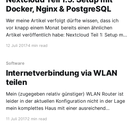
Docker, Nginx & PostgreSQL
Wer meine Artikel verfolgt dürfte wissen, dass ich
vor knapp einem Monat bereits einen ähnlichen
Artikel veröffentlich habe: Nextcloud Teil 1: Setup mit
Docker & Nginx. Zu damaliger Zeit dachte ich, dass
12 Juli 2017
4 min read
eine Installation mit SQLite als Datenbank
vollkommen ausreichen würde. Und das tat es auch,
bis ich dann eines
Software
Internetverbindung via WLAN
teilen
Mein (zugegeben relativ günstiger) WLAN Router ist
leider in der aktuellen Konfiguration nicht in der Lage
mein komplettes Haus mit einer ausreichend
schnellen WLAN-Verbindung zu versorgen, wodurch
11 Juli 2017
2 min read
beim nächtlichen Streaming auf den Fernseher vor
allem eines des Öfteren aufkommt: Frust. Und auch