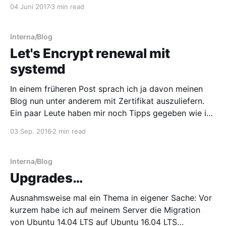
Wo liegt das Problem? Das Grundproblem ist einfach:
04 Juni 2017
3 min read
Man muss mittlerweile bei zigtausenden Diensten
angemeldet sein, um in der Welt überhaupt halbwegs
überleben zu können. Um sich die ganzen
Interna/Blog
Let's Encrypt renewal mit
systemd
In einem früheren Post sprach ich ja davon meinen
Blog nun unter anderem mit Zertifikat auszuliefern.
Ein paar Leute haben mir noch Tipps gegeben wie ich
ein paar Dinge noch verbessern kann und mittlerweile
03 Sep. 2016
2 min read
läuft das auch ganz gut. Keine negativen
Rückmeldungen, keine Ausfälle, keine zusätzlichen
Kosten, alles vollautomatisch. In
Interna/Blog
Upgrades…
Ausnahmsweise mal ein Thema in eigener Sache: Vor
kurzem habe ich auf meinem Server die Migration
von Ubuntu 14.04 LTS auf Ubuntu 16.04 LTS