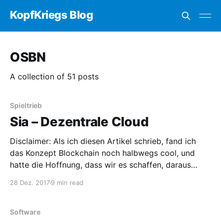
KopfKriegs Blog
OSBN
A collection of 51 posts
Spieltrieb
Sia – Dezentrale Cloud
Disclaimer: Als ich diesen Artikel schrieb, fand ich
das Konzept Blockchain noch halbwegs cool, und
hatte die Hoffnung, dass wir es schaffen, daraus
etwas vernünftiges zu basteln. Bedauerlicherweise ist
28 Dez. 2017
9 min read
mittlerweile so ziemlich das Gegenteil eingetreten,
und distanziere mich von allem, was auch nur im
entferntesten mit Blockchains zu tun hat.
Software