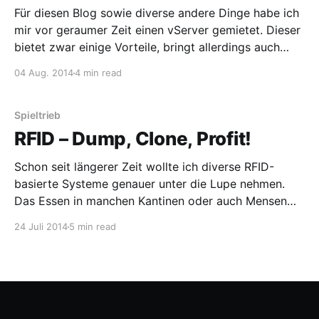
Für diesen Blog sowie diverse andere Dinge habe ich
mir vor geraumer Zeit einen vServer gemietet. Dieser
bietet zwar einige Vorteile, bringt allerdings auch
einige Nachteile mit sich. So kann ich auf dem Server
04 Aug. 2014
4 min read
zwar alles an Programmen laufen lassen, wie ich will,
muss im Gegenzug aber auch den Server
Spieltrieb
RFID – Dump, Clone, Profit!
Schon seit längerer Zeit wollte ich diverse RFID-
basierte Systeme genauer unter die Lupe nehmen.
Das Essen in manchen Kantinen oder auch Mensen
wird oft via kontaktloser Chipkarte bezahlt und auch
24 Juli 2014
5 min read
Transport- und Zugangssysteme setzen bereits seit
längerer Zeit auf diese Technologie. Es kann sich also
nur lohnen, einen genaueren Blick