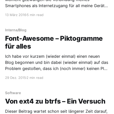
Smartphones als Internetzugang für all meine Geräte
zu missbrauchen. Konkret bedeutet dies: 1GB
13 März 2016
5 min read
Datenvolumen bei 14,4MBit/s, danach gedrosselt auf
64kbit/s im Download und 16kbit/s im Upload (für
alle die mit den Zahlen nichts anfangen
Interna/Blog
Font-Awesome – Piktogramme
für alles
Ich habe vor kurzem (wieder einmal) einen neuen
Blog begonnen und bin dabei (wieder einmal) auf das
Problem gestoßen, dass ich (noch immer) keinen Plan
habe, woher ich eigentlich einheitliche Piktogramme
29 Dez. 2015
2 min read
bekomme, sollte ich sie denn mal benötigen. Durch
Zufall habe ich dann das Projekt font-awesome
gefunden. Das ist, kurz
Software
Von ext4 zu btrfs – Ein Versuch
Dieser Beitrag wartet schon seit längerer Zeit darauf,