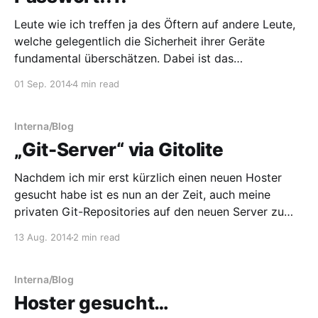
Leute wie ich treffen ja des Öftern auf andere Leute,
welche gelegentlich die Sicherheit ihrer Geräte
fundamental überschätzen. Dabei ist das
grundsätzliche Auslesen von Daten, wenn man ein
01 Sep. 2014
4 min read
Gerät direkt vor sich hat, in den meisten Fällen sehr
einfach. Trotzdem trifft man immer wieder auf
Aussagen wie diese: Aber ich
Interna/Blog
„Git-Server“ via Gitolite
Nachdem ich mir erst kürzlich einen neuen Hoster
gesucht habe ist es nun an der Zeit, auch meine
privaten Git-Repositories auf den neuen Server zu
schieben. Bereits auf meinem alten Server habe ich
13 Aug. 2014
2 min read
hierfür Gitolite verwendet und werde auch
dementsprechend auf dem neuen Server wiederum
Gitolite verwenden. Die Gründe hierfür
Interna/Blog
Hoster gesucht…