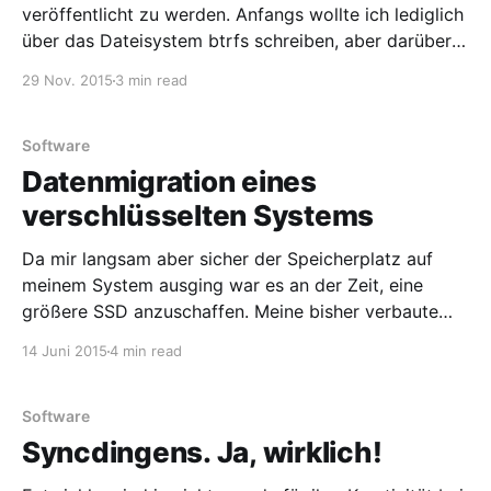
veröffentlicht zu werden. Anfangs wollte ich lediglich
über das Dateisystem btrfs schreiben, aber darüber
gibt es im Internet bereits genug zu finden. Es gibt
29 Nov. 2015
3 min read
eine wunderbare Dokumentation dazu, weshalb sich
dieser Beitrag vorwiegend damit befasst, was man
unter keinen Umständen machen sollte.
Software
Datenmigration eines
verschlüsselten Systems
Da mir langsam aber sicher der Speicherplatz auf
meinem System ausging war es an der Zeit, eine
größere SSD anzuschaffen. Meine bisher verbaute
Corsair Force 3 (120GB, Controller mit Kompression)
14 Juni 2015
4 min read
sollte durch eine SSD ersetzt werden, welche zum
einen ca. 250GB Speicherplatz bietet, zum anderen
einen Controller verbaut hat, welcher
Software
Syncdingens. Ja, wirklich!