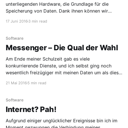
unterliegenden Hardware, die Grundlage für die
Speicherung von Daten. Dank ihnen können wir
Ordner anlegen, Dateien erstellen und mittels
17 Juni 2016
3 min read
Rechtesystem den Zugriff festlegen. Die
interessantere Frage ist aber nicht was Dateisysteme
machen, sondern wie sie das machen. Dieser Artikel
Software
soll, neben einer groben Richtlinie welches
Messenger – Die Qual der Wahl
Am Ende meiner Schulzeit gab es viele
konkurrierende Dienste, und ich selbst ging noch
wesentlich freizügiger mit meinen Daten um als dies
jetzt der Fall ist. So kam es, dass sich innerhalb
21 Mai 2016
5 min read
kürzester Zeit dutzende Accounts von dutzenden
Diensten ansammelten, welche heute weitgehend
bedeutungslos geworden sind. Wenige Monate darauf
Software
gab
Internet? Pah!
Aufgrund einiger unglücklicher Ereignisse bin ich im
Moment gezwungen die Verbindung meines