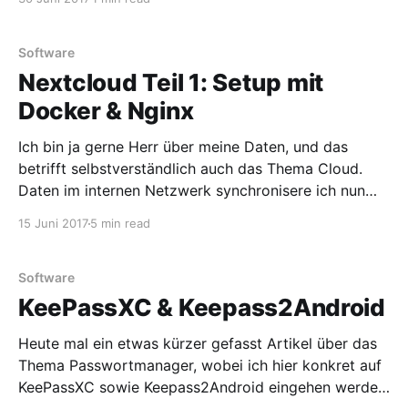
deshalb die Mühe gemacht und ein Paket im AUR
veröffentlicht, welches diese Aufgabe automatisch
übernimmt. Es ist lediglich nötig das Paket zu
Software
Nextcloud Teil 1: Setup mit
Docker & Nginx
Ich bin ja gerne Herr über meine Daten, und das
betrifft selbstverständlich auch das Thema Cloud.
Daten im internen Netzwerk synchronisere ich nun
schon seit längerer Zeit via Syncthing, doch Kontakte,
15 Juni 2017
5 min read
Kalender und Notizen bleiben damit außen vor.
Weiteres Problem: Ich kann nicht unterwegs auf
Daten zugreifen die noch auf
Software
KeePassXC & Keepass2Android
Heute mal ein etwas kürzer gefasst Artikel über das
Thema Passwortmanager, wobei ich hier konkret auf
KeePassXC sowie Keepass2Android eingehen werde.